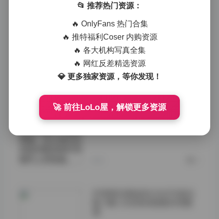
气质。每个图集都
📂 推荐热门资源：
有一个明确的主题
或故事线索，例如
🔥 OnlyFans 热门合集
“校园风”、“职业
🔥 推特福利Coser 内购资源
装”、“复古写真”
🔥 各大机构写真全集
等。即使是同一套
主题内的不同照
🔥 网红反差精选资源
片，也能感受到细
💎 更多独家资源，等你发现！
微的差异——光线
明暗的调整、服装
配色的变化，甚至
🚀 前往LoLo屋，解锁更多资源
是她眼神中的那一
丝俏皮。这样的变
化不仅提升了整体
观感，也让观众在
浏览时能发现许多
细节上的惊喜。
昨天
0
尹甜甜内部私购无水印写真合
集14套12GB高清图集资源整
理