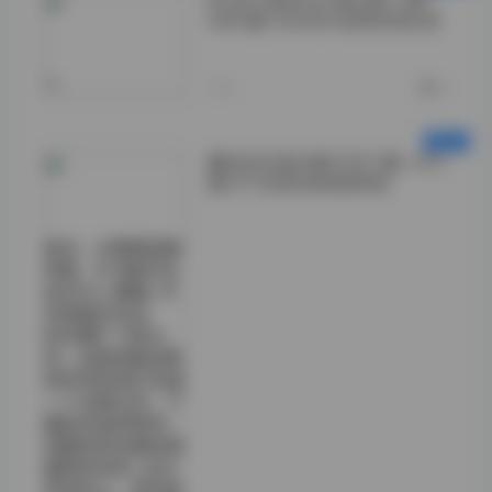
ROSI口罩系列写真合集下载 |
5403套 505GB 高清资源全览
">
今天
0
蠢沫沫写真合集打包下载：415
套277GB资源免费获取
首先，从数据层面
来看，415套作品
实在令人震撼。平
均每套作品在
600MB~1GB之
间，这意味着如果
将所有资源打包成
一个压缩文件，下
载起来虽然耗时，
但整体的完整性是
值得肯定的。在文
件排列上，创作者