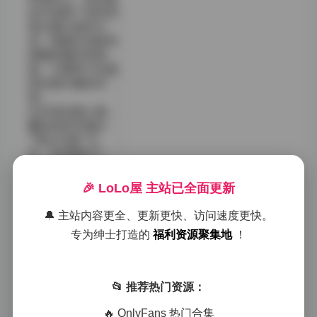
似乎采取了按时间
或主题分类的方
式，每套作品都有
明确的编号和标
签，方便用户快速
定位感兴趣的内
容。
从内容风格上看，
蠢沫沫的写真以
“美女写真”为
主，同时融合了
COSPLAY、日常
街拍、艺术写真等
🎉 LoLo屋 主站已全面更新
多种元素。她的作
品通常以高清为
🔔 主站内容更全、更新更快、访问速度更快。
主，细节处理相当
专为绅士打造的
福利资源聚集地
！
细腻，光影掌控和
构图意识也相对成
熟。即使是同类型
的写真，也会根据
📂 推荐热门资源：
不同主题进行变化
——比如有些套路
🔥 OnlyFans 热门合集