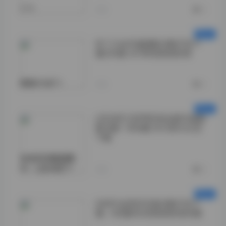
1.">
今天
0
布丁大法写真图集合集打包下
载235套 共78GB高清资源
获取方式:">
今天
0
LEEHEE EXPRESS全套写真图
集合集—609套181GB大礼包
下载
在这609套图集
中，LEEHEE">
今天
0
G44不会受伤写真合集打包下
载：182套65GB高清资源合集