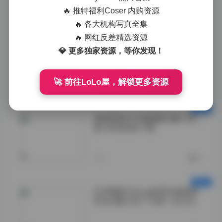
偏向柔美风，有些
🔥 推特福利Coser 内购资源
则偏向复古风，还
有些会结合特定剧
🔥 各大机构写真全集
情进行演绎。这样
🔥 网红反差精选资源
的多样性使得整个
💎 更多独家资源，等你发现！
合集不仅在数量上
令人惊叹，在质量
上也相当均衡。
🚀 前往LoLo屋，解锁更多资源
">
今天
0
焖焖碳美女写真图集合集-60
套18GB高清下载
">
今天
0
DOM黑宫 Song老师写真视频
作品合集 45V-106P-22.5G