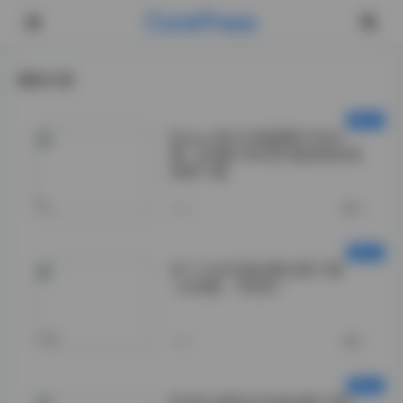
CorePress
最新文章
Byoru 美女写真图集打包合
集：358套 443GB 超高清资源
免费下载
">
今天
0
布丁大法写真合集全套下载
（236套，78GB）
-">
今天
0