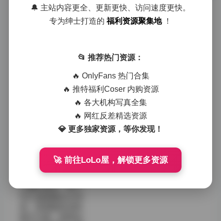
艾西aiwest写真合集：29套打
🔔 主站内容更全、更新更快、访问速度更快。
包下载，8GB超清资源合集
专为绅士打造的
福利资源聚集地
！
在分享这份资源之
前，先简单说说它
📂 推荐热门资源：
的下载体验。合集
以打包的形式呈
🔥 OnlyFans 热门合集
现，包含29套作
品，容量高达
🔥 推特福利Coser 内购资源
8GB，下载时需要
🔥 各大机构写真全集
注意网络环境，以
🔥 网红反差精选资源
免因网速问题导致
文件损坏。不过，
💎 更多独家资源，等你发现！
平台的资源服务器
相对稳定，只要连
接正常的宽带，下
🚀 前往LoLo屋，解锁更多资源
载速度通常可以保
持在合理范围内。
下载完成后，用户
可以直接解压文件
夹，按照套系名称
进行分类，这样在