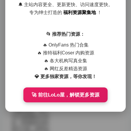
艾西aiwest写真合集：29套打
🔔 主站内容更全、更新更快、访问速度更快。
包下载，8GB超清资源合集
专为绅士打造的
福利资源聚集地
！
在分享这份资源之
前，先简单说说它
📂 推荐热门资源：
的下载体验。合集
以打包的形式呈
🔥 OnlyFans 热门合集
现，包含29套作
品，容量高达
🔥 推特福利Coser 内购资源
8GB，下载时需要
🔥 各大机构写真全集
注意网络环境，以
🔥 网红反差精选资源
免因网速问题导致
文件损坏。不过，
💎 更多独家资源，等你发现！
平台的资源服务器
相对稳定，只要连
接正常的宽带，下
🚀 前往LoLo屋，解锁更多资源
载速度通常可以保
持在合理范围内。
下载完成后，用户
可以直接解压文件
夹，按照套系名称
进行分类，这样在