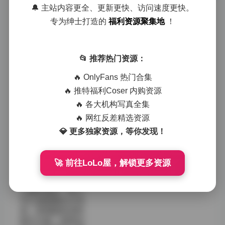
艾西aiwest写真合集：29套打
🔔 主站内容更全、更新更快、访问速度更快。
包下载，8GB超清资源合集
专为绅士打造的
福利资源聚集地
！
在分享这份资源之
前，先简单说说它
📂 推荐热门资源：
的下载体验。合集
以打包的形式呈
🔥 OnlyFans 热门合集
现，包含29套作
品，容量高达
🔥 推特福利Coser 内购资源
8GB，下载时需要
🔥 各大机构写真全集
注意网络环境，以
🔥 网红反差精选资源
免因网速问题导致
文件损坏。不过，
💎 更多独家资源，等你发现！
平台的资源服务器
相对稳定，只要连
接正常的宽带，下
🚀 前往LoLo屋，解锁更多资源
载速度通常可以保
持在合理范围内。
下载完成后，用户
可以直接解压文件
夹，按照套系名称
进行分类，这样在